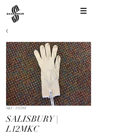
SKU: 135794
SALISBURY |
L12MKC